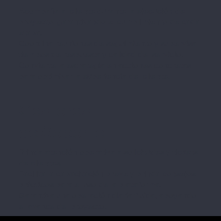
Acompaña al cliente durante la ejecución del
proyecto, garantizando el cumplimiento de cada
etapa.
Coordina reuniones de seguimiento y supervisa
tiempos de respuesta y calidad del servicio.
Convierte la estrategia en acciones concretas
para optimizar la experiencia del cliente.
Gestores
de Soporte:
Brinda atención operativa a solicitudes y tickets
de clientes.
Facilita la capacitación breve y brinda consejos
prácticos para el uso de la plataforma.
Garantiza una operación diaria fluida, apoyando
el avance del proyecto.