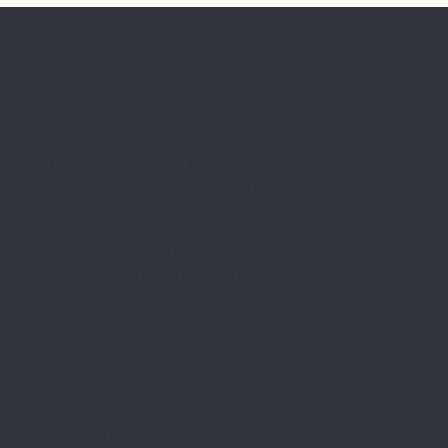
Coordinadora
de Proyectos:
Coordina la comunicación estratégica entre
clientes y el equipo interno.
Monitorea el estado del cliente para asegurar
que sus necesidades se comprendan y se
atiendan oportunamente.
Facilita el flujo de información para que el
proyecto avance alineado con los objetivos del
cliente.
Gestor de
Acompañamiento: