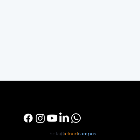
hola@
cloud
campus
.