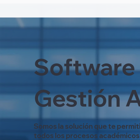
Software
Gestión 
Somos la solución que te permiti
todos los procesos académicos,