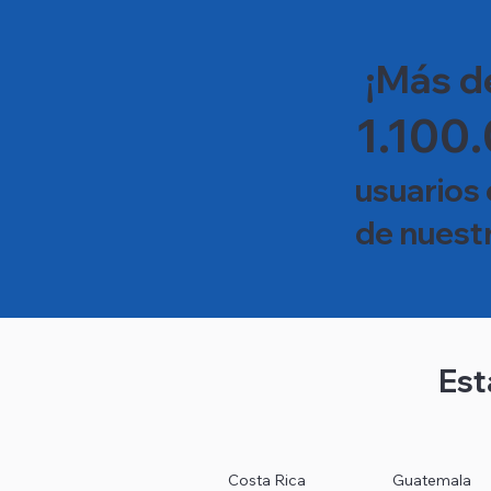
¡Más d
1.100
usuarios 
de nuestr
Est
Costa Rica
Guatemala