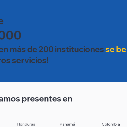
e
.000
en más de 200 instituciones
se be
os servicios!
amos presentes en
Honduras
Panamá
Colombia