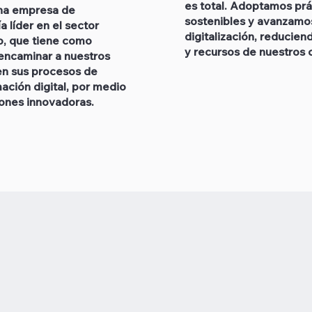
es total. Adoptamos prá
na empresa de
sostenibles y avanzamos
a líder en el sector
digitalización, reducien
o, que tiene como
y recursos de nuestros c
 encaminar a nuestros
en sus procesos de
ación digital, por medio
iones innovadoras.