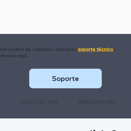
eres usuario de Campus y requieres
soporte técnico
,
ríbenos aquí:
Soporte
(506) 2101-1157
(506) 2201-1257