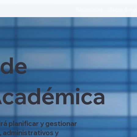
Soluciones
Otros Servi
 de
Académica
rá planificar y gestionar
 administrativos y